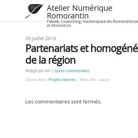
Atelier Numérique
Romorantin
Fablab, Coworking, Hackerspace du Romorantinai
et Monestois
29 juillet 2016
Partenariats et homogénéis
de la région
Rédigé par anr
Aucun commentaire
Classé dans :
Projets internes
Mots clés : aucun
Les commentaires sont fermés.