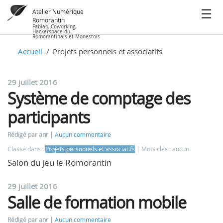
Atelier Numérique
Romorantin
Fablab, Coworking,
Hackerspace du
Romorantinais et Monestois
Accueil
Projets personnels et associatifs
29 juillet 2016
Système de comptage des
participants
Rédigé par anr
Aucun commentaire
Classé dans :
Projets personnels et associatifs
Mots clés : aucun
Salon du jeu le Romorantin
29 juillet 2016
Salle de formation mobile
Rédigé par anr
Aucun commentaire