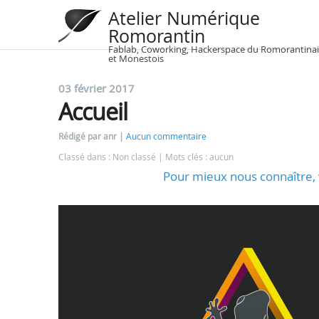
Atelier Numérique
Romorantin
Fablab, Coworking, Hackerspace du Romorantinai
et Monestois
03 février 2017
Accueil
Rédigé par anr
Aucun commentaire
Classé dans : Non classé
Mots clés : aucun
Pour mieux nous connaître, 