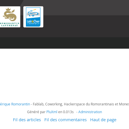
mérique Romorantin
- Fablab, Coworking, Hackerspace du Romorantinais et Mone
Généré par
PluXml
en 0.013s -
Administration
Fil des articles
Fil des commentaires
Haut de page