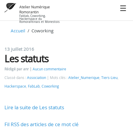
Atelier Numérique
Romorantin
Fablab, Coworking,
Hackerspace du
Romorantinais et Monestois
Accueil
Coworking
13 juillet 2016
Les statuts
Rédigé par anr
Aucun commentaire
Classé dans :
Association
Mots clés :
Atelier_Numerique
,
Tiers-Lieu
,
Hackerspace
,
FabLab
,
Coworking
Lire la suite de Les statuts
Fil RSS des articles de ce mot clé