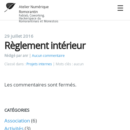
Atelier Numérique
Romorantin
Fablab, Coworking,
Hackerspace du
Romorantinais et Monestois
29 juillet 2016
Règlement intérieur
Rédigé par anr
Aucun commentaire
Classé dans :
Projets internes
Mots clés : aucun
Les commentaires sont fermés.
CATÉGORIES
Association
(6)
Activités
(3)